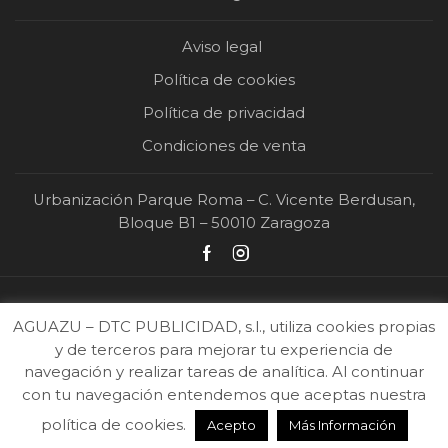
Aviso legal
Política de cookies
Política de privacidad
Condiciones de venta
Urbanización Parque Roma – C. Vicente Berdusan,
Bloque B1 – 50010 Zaragoza
AGUAZU – DTC PUBLICIDAD, s.l., utiliza cookies propias
y de terceros para mejorar tu experiencia de
navegación y realizar tareas de analítica. Al continuar
con tu navegación entendemos que aceptas nuestra
2026 Ⓒ DTC Publicidad | Todos los derechos reservados |
Diseño y desarrollo
política de cookies.
Acepto
Más Información
web
.