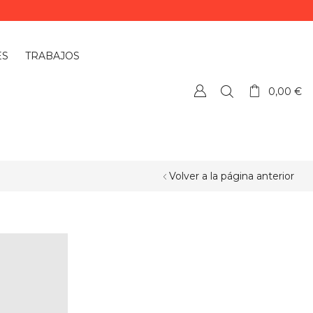
ES
TRABAJOS
0,00
€
Volver a la página anterior
¿QUIERES PERSONALIZAR ALGÚN
PRODUCTO?
Si quieres personalizar algún
producto o necesitas más información,