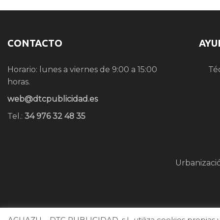
CONTACTO
AYU
Horario: lunes a viernes de 9:00 a 15:00
Té
horas.
web@dtcpublicidad.es
Tel.:
34 976 32 48 35
Urbanizaci
AGUAZU – DTC PUBLICIDAD, s.l., utiliza cookies propias y 