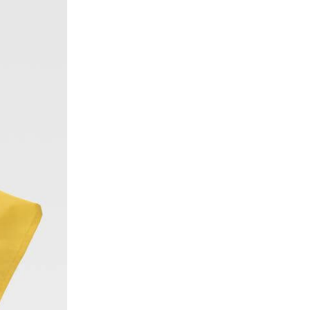
rellena el siguiente formulario.
Nombre
*
Email
*
Mensaje