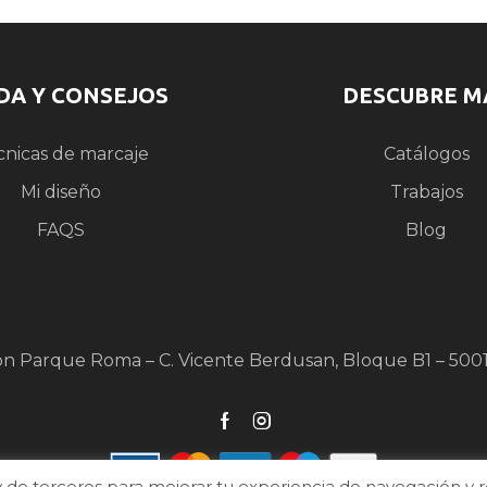
DA Y CONSEJOS
DESCUBRE M
cnicas de marcaje
Catálogos
Mi diseño
Trabajos
FAQS
Blog
ón Parque Roma – C. Vicente Berdusan, Bloque B1 – 500
de terceros para mejorar tu experiencia de navegación y real