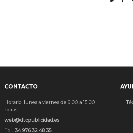
CONTACTO
AYU
Horario: lunes a viernes de 9:00 a 15:00
Té
horas.
web@dtcpublicidad.es
Tel.:
34 976 32 48 35