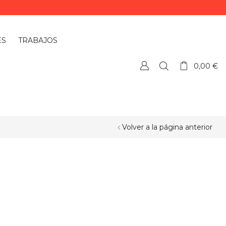
ES
TRABAJOS
0,00
€
Volver a la página anterior
¿QUIERES PERSONALIZAR ALGÚN
PRODUCTO?
Si quieres personalizar algún
producto o necesitas más información,