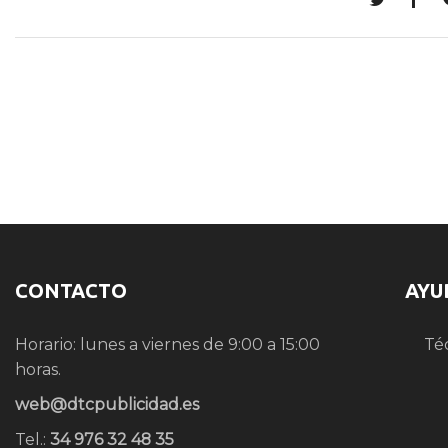
CONTACTO
AYU
Horario: lunes a viernes de 9:00 a 15:00
Té
horas.
web@dtcpublicidad.es
Tel.:
34 976 32 48 35