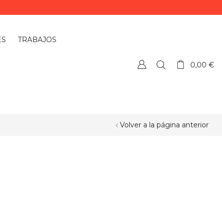
ES
TRABAJOS
0,00
€
Volver a la página anterior
¿QUIERES PERSONALIZAR ALGÚN
PRODUCTO?
Si quieres personalizar algún
producto o necesitas más información,