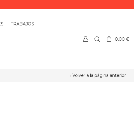
ES
TRABAJOS
0,00
€
Volver a la página anterior
¿QUIERES PERSONALIZAR ALGÚN
PRODUCTO?
Si quieres personalizar algún
producto o necesitas más información,