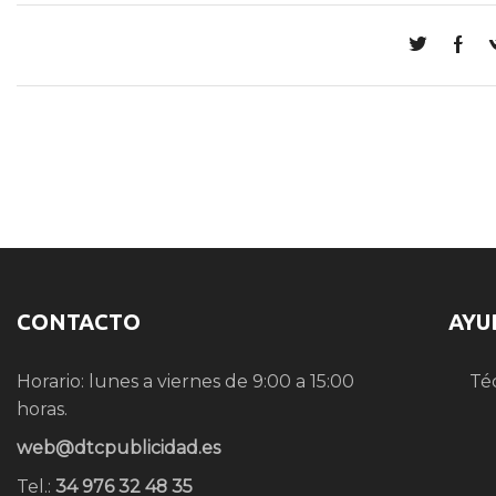
CONTACTO
AYU
Horario: lunes a viernes de 9:00 a 15:00
Té
horas.
web@dtcpublicidad.es
Tel.:
34 976 32 48 35