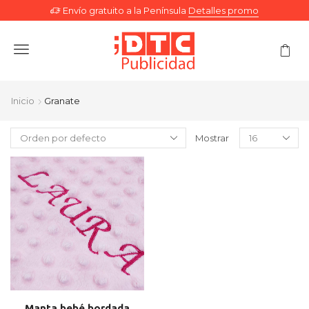
Envío gratuito a la Península
Detalles promo
Menu
Inicio
Granate
Mostrar
Manta bebé bordada