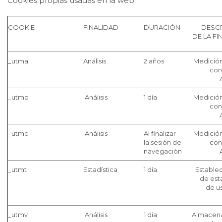
Cookies propias usadas en la web
COOKIE
FINALIDAD
DURACIÓN
DESC
DE LA FI
_utma
Análisis
2 años
Medición
con
_utmb
Análisis
1 día
Medición
con
_utmc
Análisis
Al finalizar
Medición
la sesión de
con
navegación
_utmt
Estadística
1 día
Estable
de est
de us
_utmv
Análisis
1 día
Almacen