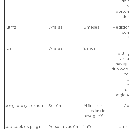
de 
person
de 
_utmz
Análisis
6 meses
Medición
con
_ga
Análisis
2 años
distin
Usua
navega
sitio web
co
i
(
Int
Google An
beng_proxy_session
Sesión
Al finalizar
Co
la sesión de
navegación
cdp-cookies-plugin-
Personalización
1 año
Utili