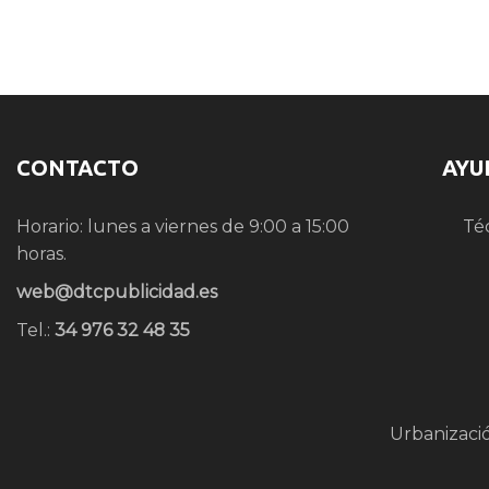
CONTACTO
AYU
Horario: lunes a viernes de 9:00 a 15:00
Té
horas.
web@dtcpublicidad.es
Tel.:
34 976 32 48 35
Urbanizaci