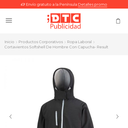
Envío gratuito a la Península
Detalles promo
Menu
Inicio
Productos Corporativos
Ropa Laboral
Cortavientos Softshell De Hombre Con Capucha- Result