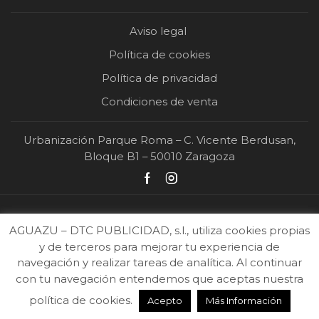
Aviso legal
Política de cookies
Política de privacidad
Condiciones de venta
Urbanización Parque Roma – C. Vicente Berdusan,
Bloque B1 – 50010 Zaragoza
AGUAZU – DTC PUBLICIDAD, s.l., utiliza cookies propias
y de terceros para mejorar tu experiencia de
navegación y realizar tareas de analítica. Al continuar
con tu navegación entendemos que aceptas nuestra
2026 Ⓒ DTC Publicidad | Todos los derechos reservados |
Diseño y desarrollo
política de cookies.
Acepto
Más Información
web
.