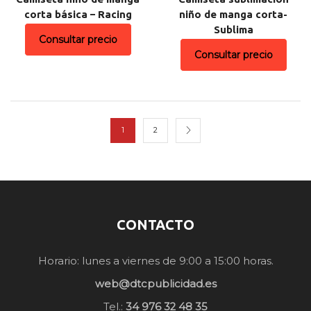
corta básica – Racing
niño de manga corta-
Sublima
Consultar precio
Consultar precio
1
2
CONTACTO
Horario: lunes a viernes de 9:00 a 15:00 horas.
web@dtcpublicidad.es
Tel.:
34 976 32 48 35