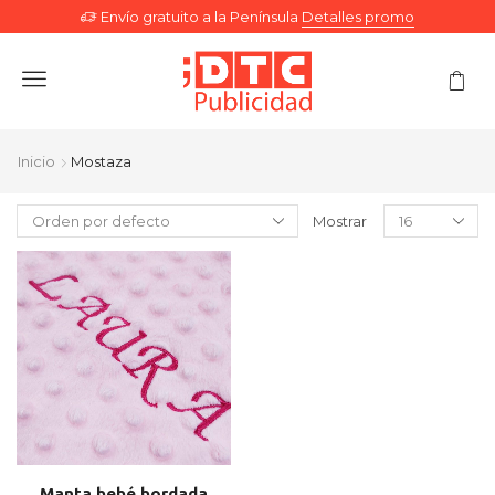
Envío gratuito a la Península
Detalles promo
Menu
Inicio
Mostaza
Mostrar
Manta bebé bordada