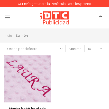
Envío gratuito a la Península
Detalles promo
Menu
Inicio
Salmón
Mostrar
Manta bebé bordada