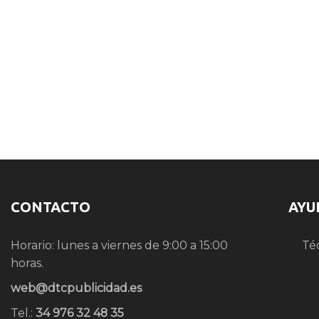
CONTACTO
AYU
Horario: lunes a viernes de 9:00 a 15:00
Té
horas.
web@dtcpublicidad.es
Tel.:
34 976 32 48 35