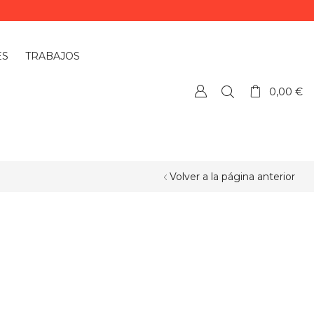
ES
TRABAJOS
0,00
€
Volver a la página anterior
¿QUIERES PERSONALIZAR ALGÚN
PRODUCTO?
Si quieres personalizar algún
producto o necesitas más información,