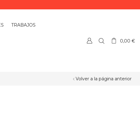
ES
TRABAJOS
0,00
€
Volver a la página anterior
¿QUIERES PERSONALIZAR ALGÚN
PRODUCTO?
Si quieres personalizar algún
producto o necesitas más información,