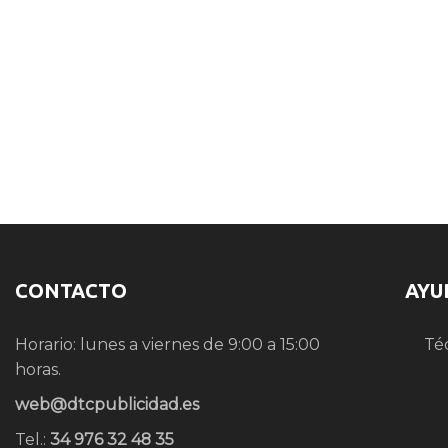
CONTACTO
AYU
Horario: lunes a viernes de 9:00 a 15:00
Té
horas.
web@dtcpublicidad.es
Tel.:
34 976 32 48 35