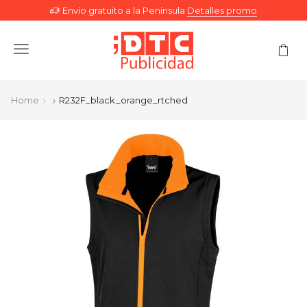
Envío gratuito a la Península
Detalles promo
Menu
Home
R232F_black_orange_rtched