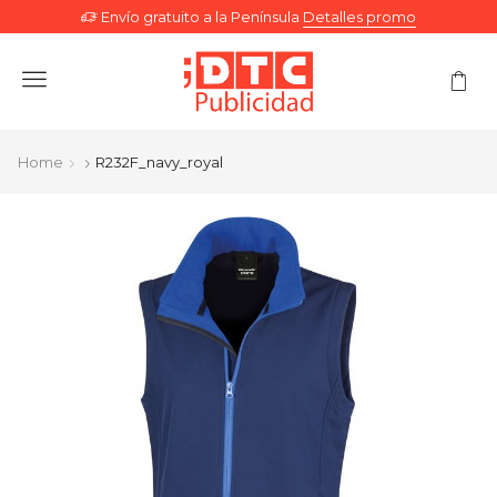
Envío gratuito a la Península
Detalles promo
Menu
Home
R232F_navy_royal