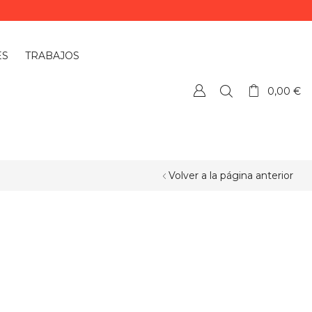
ES
TRABAJOS
0,00
€
Volver a la página anterior
¿QUIERES PERSONALIZAR ALGÚN
PRODUCTO?
Si quieres personalizar algún
producto o necesitas más información,