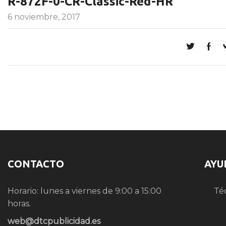
R-872F-0-CR-Classic-Red-HR
6 noviembre, 2017
CONTACTO
AYU
Horario: lunes a viernes de 9:00 a 15:00
Té
horas.
web@dtcpublicidad.es