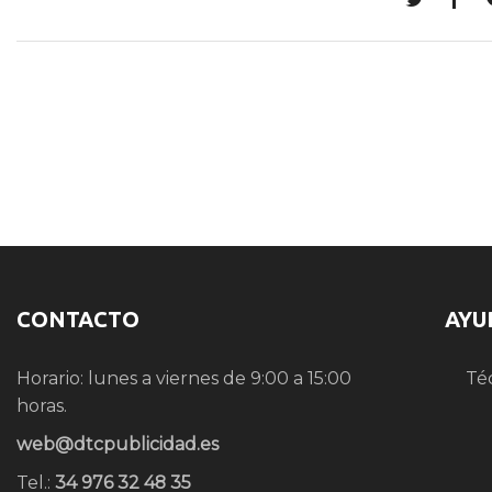
CONTACTO
AYU
Horario: lunes a viernes de 9:00 a 15:00
Té
horas.
web@dtcpublicidad.es
Tel.:
34 976 32 48 35