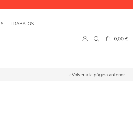
ES
TRABAJOS
0,00
€
Volver a la página anterior
¿QUIERES PERSONALIZAR ALGÚN
PRODUCTO?
Si quieres personalizar algún
producto o necesitas más información,