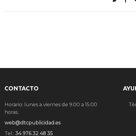
CONTACTO
AYU
Horario: lunes a viernes de 9:00 a 15:00
Té
horas.
web@dtcpublicidad.es
Tel.:
34 976 32 48 35