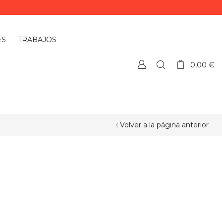
ES
TRABAJOS
0,00
€
Volver a la página anterior
¿QUIERES PERSONALIZAR ALGÚN
PRODUCTO?
Si quieres personalizar algún
producto o necesitas más información,