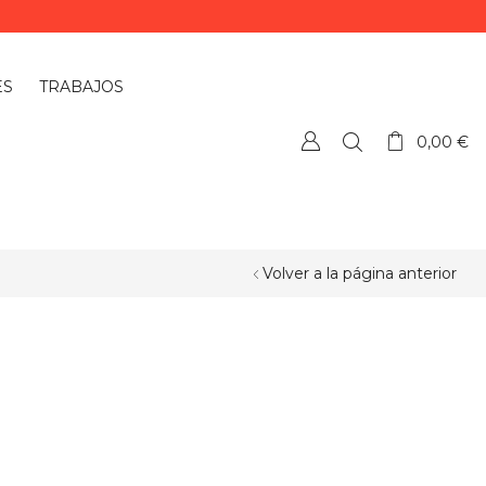
ES
TRABAJOS
0,00
€
Volver a la página anterior
¿QUIERES PERSONALIZAR ALGÚN
PRODUCTO?
Si quieres personalizar algún
producto o necesitas más información,