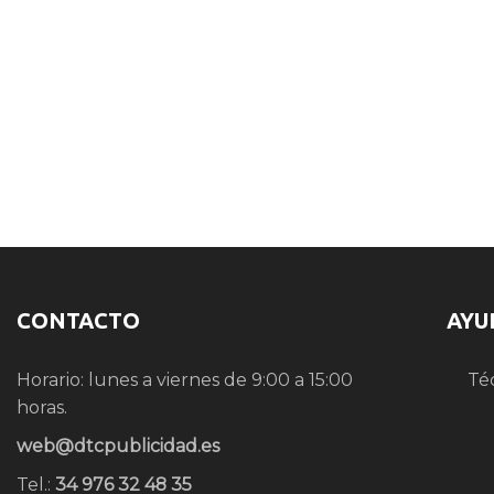
CONTACTO
AYU
Horario: lunes a viernes de 9:00 a 15:00
Té
horas.
web@dtcpublicidad.es
Tel.:
34 976 32 48 35