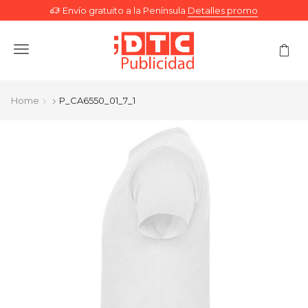
Envío gratuito a la Península
Detalles promo
Menu
Home
P_CA6550_01_7_1