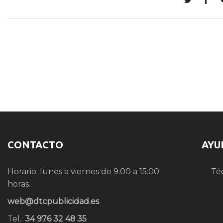
CONTACTO
AYU
Horario: lunes a viernes de 9:00 a 15:00
Té
horas.
web@dtcpublicidad.es
Tel.:
34 976 32 48 35