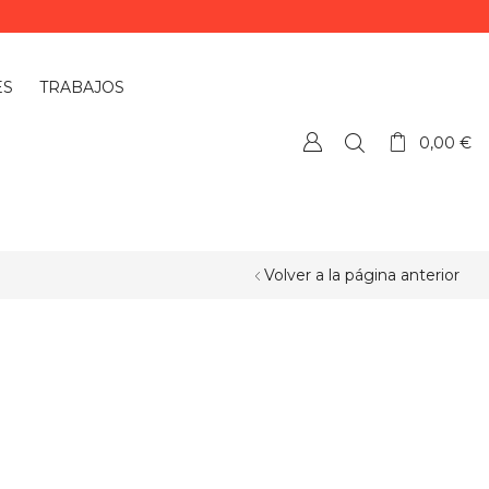
ES
TRABAJOS
0,00
€
Volver a la página anterior
¿QUIERES PERSONALIZAR ALGÚN
PRODUCTO?
Si quieres personalizar algún
producto o necesitas más información,