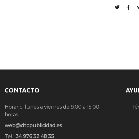
CONTACTO
AYU
Horario: lunes a viernes de 9:00 a 15:00
Té
horas.
web@dtcpublicidad.es
Tel.:
34 976 32 48 35