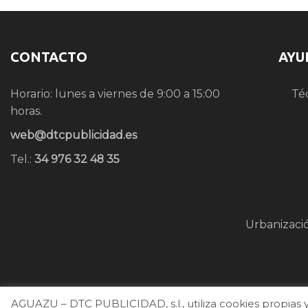
CONTACTO
AYU
Horario: lunes a viernes de 9:00 a 15:00
Té
horas.
web@dtcpublicidad.es
Tel.:
34 976 32 48 35
Urbanizaci
AGUAZU – DTC PUBLICIDAD, s.l., utiliza cookies propias y 