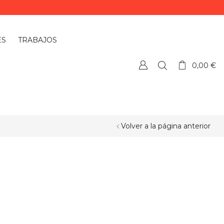
ES
TRABAJOS
0,00
€
Volver a la página anterior
¿QUIERES PERSONALIZAR ALGÚN
PRODUCTO?
Si quieres personalizar algún
producto o necesitas más información,