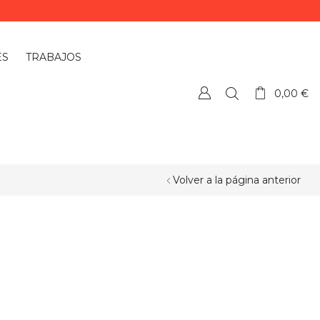
ES
TRABAJOS
0,00
€
Volver a la página anterior
¿QUIERES PERSONALIZAR ALGÚN
PRODUCTO?
Si quieres personalizar algún
producto o necesitas más información,