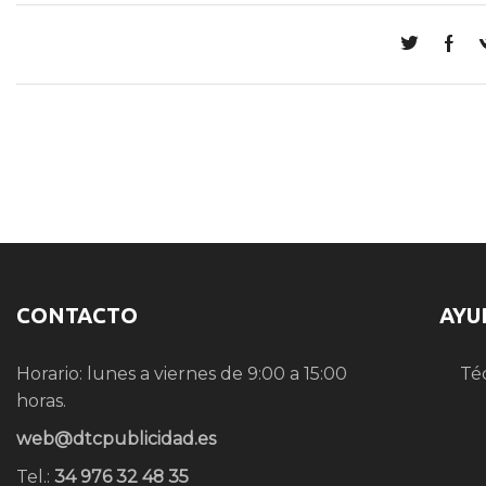
CONTACTO
AYU
Horario: lunes a viernes de 9:00 a 15:00
Té
horas.
web@dtcpublicidad.es
Tel.:
34 976 32 48 35