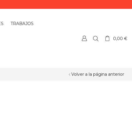
ES
TRABAJOS
0,00
€
Volver a la página anterior
¿QUIERES PERSONALIZAR ALGÚN
PRODUCTO?
Si quieres personalizar algún
producto o necesitas más información,