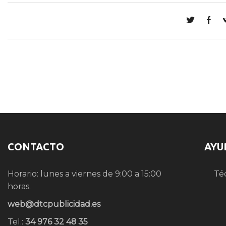
CONTACTO
AYU
Horario: lunes a viernes de 9:00 a 15:00
Té
horas.
web@dtcpublicidad.es
Tel.:
34 976 32 48 35