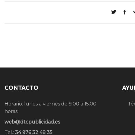
CONTACTO
AYU
Horario: lunes a viernes de 9:00 a 15:00
Té
horas.
web@dtcpublicidad.es
Tel.:
34 976 32 48 35