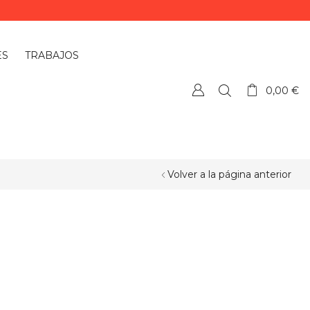
ES
TRABAJOS
0,00
€
Volver a la página anterior
¿QUIERES PERSONALIZAR ALGÚN
PRODUCTO?
Si quieres personalizar algún
producto o necesitas más información,