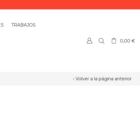
ES
TRABAJOS
0,00
€
Volver a la página anterior
¿QUIERES PERSONALIZAR ALGÚN
PRODUCTO?
Si quieres personalizar algún
producto o necesitas más información,