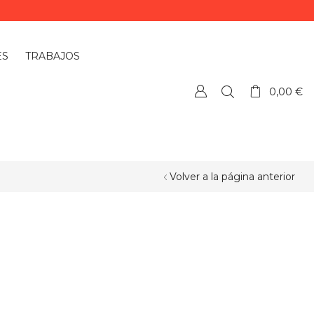
ES
TRABAJOS
0,00
€
Volver a la página anterior
¿QUIERES PERSONALIZAR ALGÚN
PRODUCTO?
Si quieres personalizar algún
producto o necesitas más información,