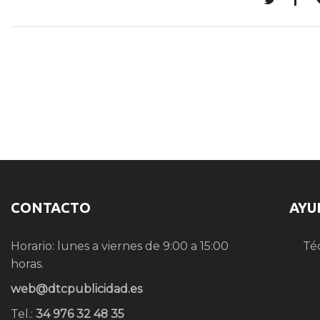
CONTACTO
AYU
Horario: lunes a viernes de 9:00 a 15:00
Té
horas.
web@dtcpublicidad.es
Tel.:
34 976 32 48 35