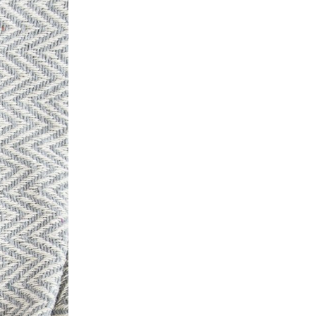
rellena el siguiente formulario.
Nombre
*
Email
*
Mensaje