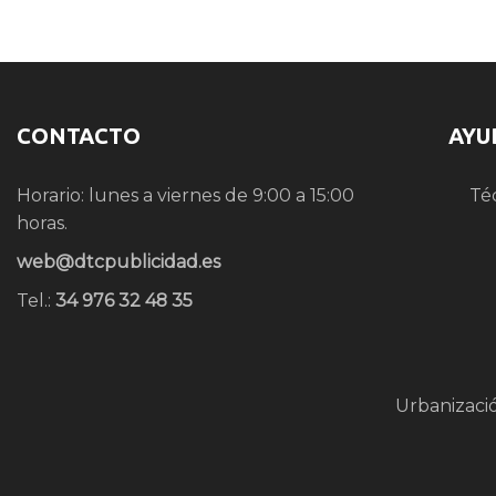
CONTACTO
AYU
Horario: lunes a viernes de 9:00 a 15:00
Té
horas.
web@dtcpublicidad.es
Tel.:
34 976 32 48 35
Urbanizaci