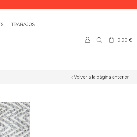
ES
TRABAJOS
0,00
€
Volver a la página anterior
¿QUIERES PERSONALIZAR ALGÚN
PRODUCTO?
Si quieres personalizar algún
producto o necesitas más información,