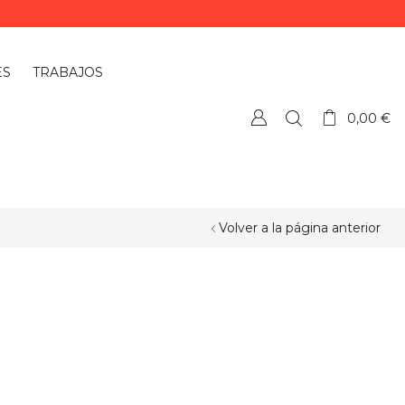
ES
TRABAJOS
0,00
€
Volver a la página anterior
¿QUIERES PERSONALIZAR ALGÚN
PRODUCTO?
Si quieres personalizar algún
producto o necesitas más información,