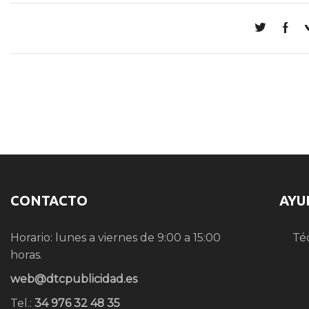
CONTACTO
AYU
Horario: lunes a viernes de 9:00 a 15:00
Té
horas.
web@dtcpublicidad.es
Tel.:
34 976 32 48 35