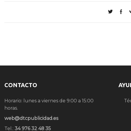
CONTACTO
AYU
Horario: lunes a viernes de 9:00 a 15:00
Té
horas.
web@dtcpublicidad.es
Tel.:
34 976 32 48 35