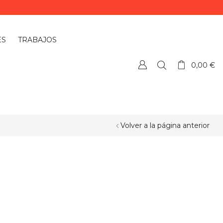
ES
TRABAJOS
0,00
€
Volver a la página anterior
¿QUIERES PERSONALIZAR ALGÚN
PRODUCTO?
Si quieres personalizar algún
producto o necesitas más información,