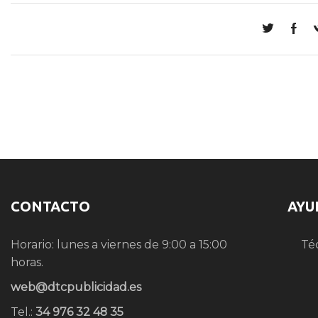
CONTACTO
AYU
Horario: lunes a viernes de 9:00 a 15:00
Té
horas.
web@dtcpublicidad.es
Tel.:
34 976 32 48 35