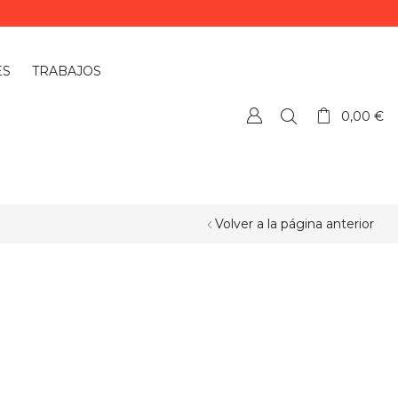
ES
TRABAJOS
0,00
€
Volver a la página anterior
¿QUIERES PERSONALIZAR ALGÚN
PRODUCTO?
Si quieres personalizar algún
producto o necesitas más información,