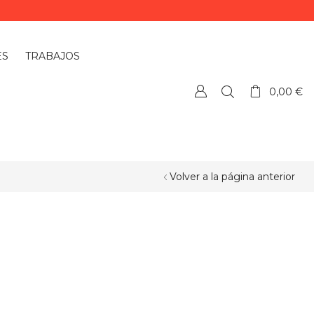
ES
TRABAJOS
0,00
€
Volver a la página anterior
¿QUIERES PERSONALIZAR ALGÚN
PRODUCTO?
Si quieres personalizar algún
producto o necesitas más información,