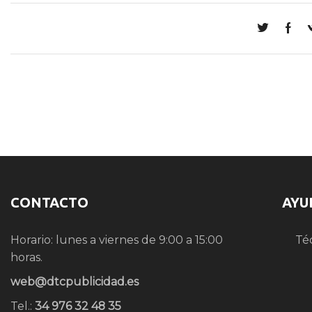
CONTACTO
AYU
Horario: lunes a viernes de 9:00 a 15:00
Té
horas.
web@dtcpublicidad.es
Tel.:
34 976 32 48 35