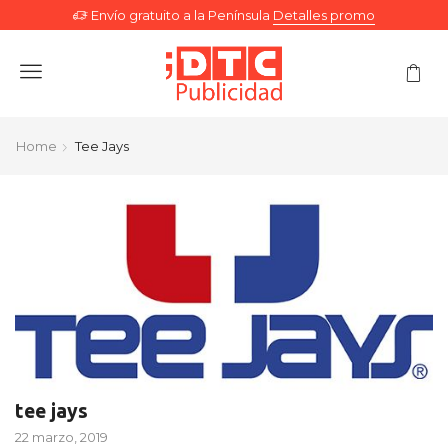
Envío gratuito a la Península
Detalles promo
Menu
Home
Tee Jays
tee jays
22 marzo, 2019