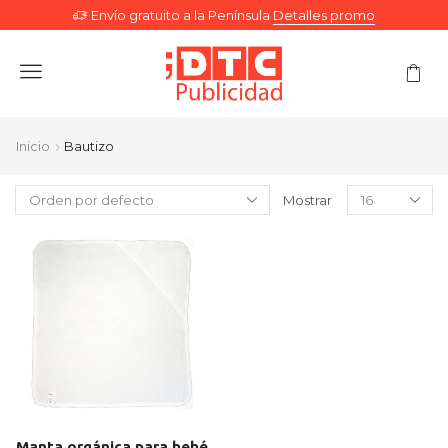
Envío gratuito a la Península
Detalles promo
Menu
Inicio
Bautizo
Mostrar
Manta orgánica para bebé