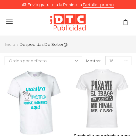
Envío gratuito a la Península
Detalles promo
Menu
Inicio
Despedidas De Solter@
Mostrar
Camiseta económica para