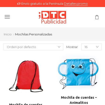
Envío gratuito a la Península
Detalles promo
Menu
Inicio
Mochilas Personalizadas
Mostrar
Mochila de cuerdas –
Animalitos
Mochila de cuerdas.