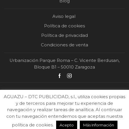
Blog
Aviso legal
Política de cookies
Política de privacidad
Condiciones de venta
Urbanización Parque Roma – C. Vicente Berdusan,
Bloque B1 – 50010 Zaragoza
AGUAZU – DTC PUBLICIDAD, s.l., utiliza cookies propias
y de terceros para mejorar tu experiencia de
navegación y realizar tareas de analítica. Al continuar
con tu navegación entendemos que aceptas nuestra
2026 Ⓒ DTC Publicidad | Todos los derechos reservados |
Diseño y desarrollo
política de cookies.
Acepto
Más Información
web
.