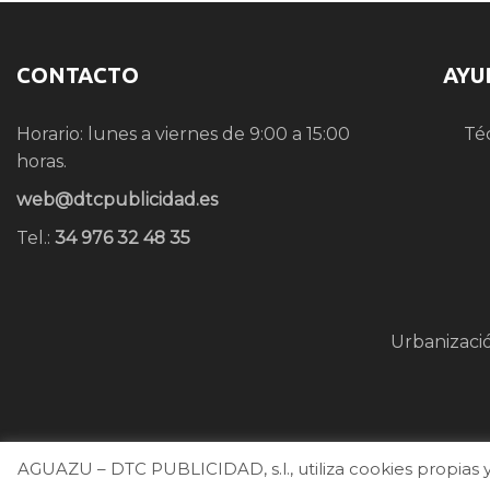
CONTACTO
AYU
Horario: lunes a viernes de 9:00 a 15:00
Té
horas.
web@dtcpublicidad.es
Tel.:
34 976 32 48 35
Urbanizaci
AGUAZU – DTC PUBLICIDAD, s.l., utiliza cookies propias y 