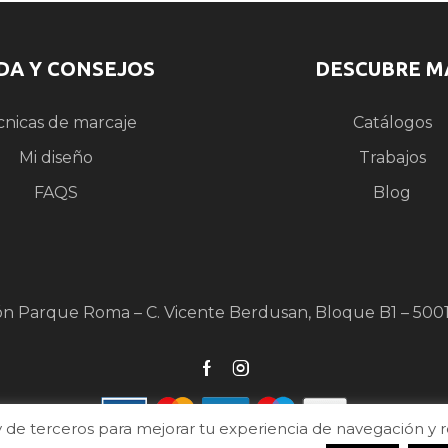
DA Y CONSEJOS
DESCUBRE M
cnicas de marcaje
Catálogos
Mi diseño
Trabajos
FAQS
Blog
ón Parque Roma – C. Vicente Berdusan, Bloque B1 – 500
de terceros para mejorar tu experiencia de navegación y real