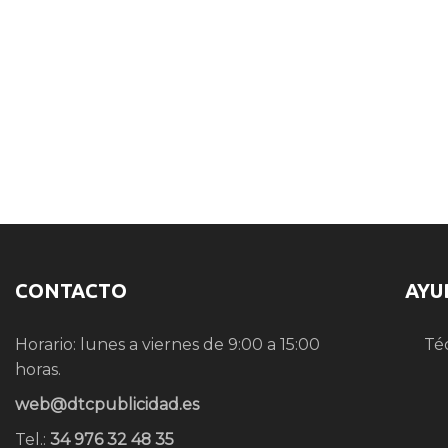
CONTACTO
AYU
Horario: lunes a viernes de 9:00 a 15:00
Té
horas.
web@dtcpublicidad.es
Tel.:
34 976 32 48 35