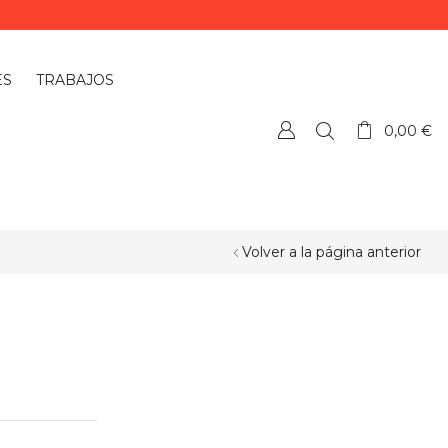
ES
TRABAJOS
0,00
€
Volver a la página anterior
¿QUIERES PERSONALIZAR ALGÚN
PRODUCTO?
Si quieres personalizar algún
producto o necesitas más información,