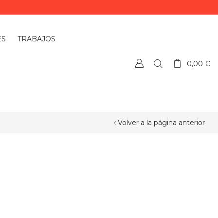
ES
TRABAJOS
0,00
€
Volver a la página anterior
¿QUIERES PERSONALIZAR ALGÚN
PRODUCTO?
Si quieres personalizar algún
producto o necesitas más información,