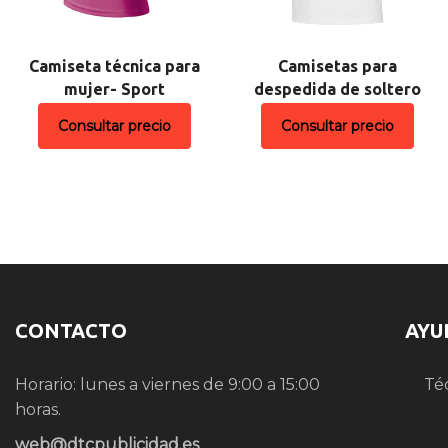
Camiseta técnica para
Camisetas para
mujer- Sport
despedida de soltero
Consultar precio
Consultar precio
CONTACTO
AYU
Horario: lunes a viernes de 9:00 a 15:00
Té
horas.
web@dtcpublicidad.es