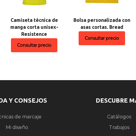
Camiseta técnica de
Bolsa personalizada con
manga corta unisex-
asas cortas. Bread
Resistence
Consultar precio
Consultar precio
DA Y CONSEJOS
DESCUBRE M
cnicas de marcaje
Catálogos
Mi diseño
Trabajos