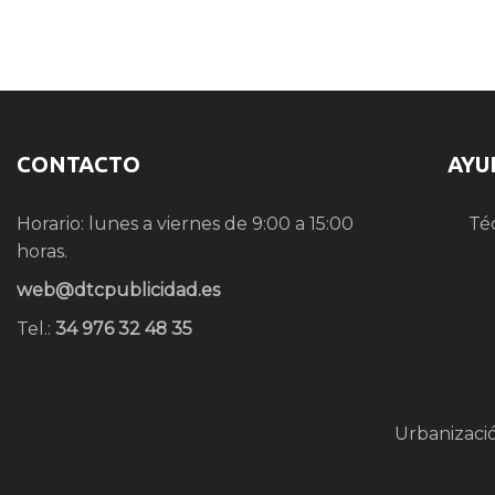
CONTACTO
AYU
Horario: lunes a viernes de 9:00 a 15:00
Té
horas.
web@dtcpublicidad.es
Tel.:
34 976 32 48 35
Urbanizaci