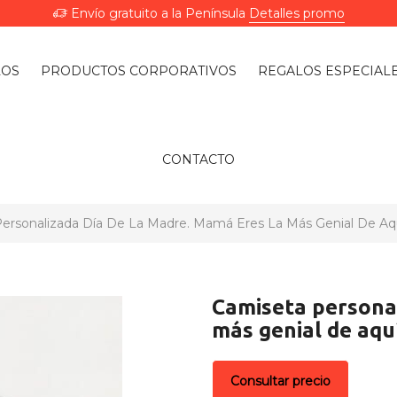
Envío gratuito a la Península
Detalles promo
LOS
PRODUCTOS CORPORATIVOS
REGALOS ESPECIAL
CONTACTO
ersonalizada Día De La Madre. Mamá Eres La Más Genial De Aqu
Camiseta personal
más genial de aqu
Consultar precio