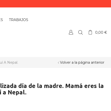
ES
TRABAJOS
0,00
€
í A Nepal.
Volver a la página anterior
izada día de la madre. Mamá eres la
í a Nepal.