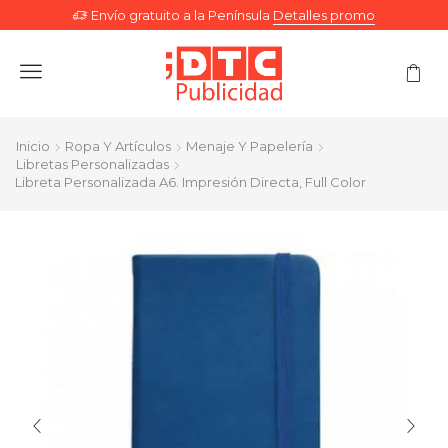
Envío gratuito a la Península
Detalles promo
Menu
Inicio
Ropa Y Artículos
Menaje Y Papelería
Libretas Personalizadas
Libreta Personalizada A6. Impresión Directa, Full Color