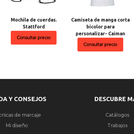
Mochila de cuerdas.
Camiseta de manga corta
Stattford
bicolor para
personalizar- Caiman
Consultar precio
Consultar precio
DA Y CONSEJOS
DESCUBRE M
cnicas de marcaje
Catálogos
Mi diseño
Trabajos