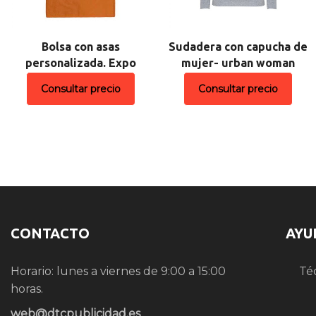
Bolsa con asas
Sudadera con capucha de
personalizada. Expo
mujer- urban woman
Consultar precio
Consultar precio
CONTACTO
AYU
Horario: lunes a viernes de 9:00 a 15:00
Té
horas.
web@dtcpublicidad.es