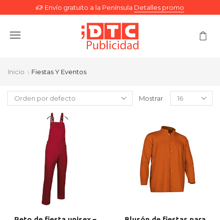
Envío gratuito a la Península
Detalles promo
Menu
Inicio
Fiestas Y Eventos
Mostrar
Peto de fiesta unisex –
Blusón de fiestas para