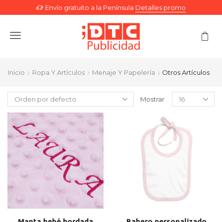
Envío gratuito a la Península
Detalles promo
Menu
Inicio
Ropa Y Artículos
Menaje Y Papelería
Otros Artículos
Mostrar
Manta bebé bordada
Babero personalizado