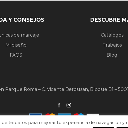
DA Y CONSEJOS
DESCUBRE M
cnicas de marcaje
Catálogos
Mi diseño
Trabajos
FAQS
Blog
ón Parque Roma – C. Vicente Berdusan, Bloque B1 – 500
de terceros para mejorar tu experiencia de navegación y real