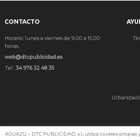
CONTACTO
AYU
Horario: lunes a viernes de 9:00 a 15:00
Té
horas.
web@dtcpublicidad.es
Tel.:
34 976 32 48 35
Urbanizaci
AGUAZU – DTC PUBLICIDAD, s.l., utiliza cookies propias y 