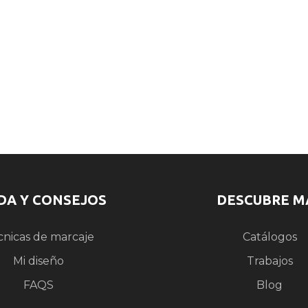
DA Y CONSEJOS
DESCUBRE M
cnicas de marcaje
Catálogos
Mi diseño
Trabajos
FAQS
Blog