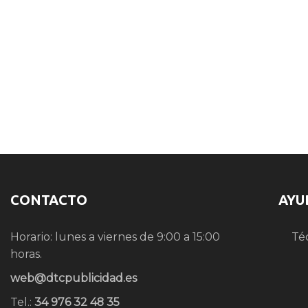
CONTACTO
AYU
Horario: lunes a viernes de 9:00 a 15:00
Té
horas.
web@dtcpublicidad.es
Tel.:
34 976 32 48 35